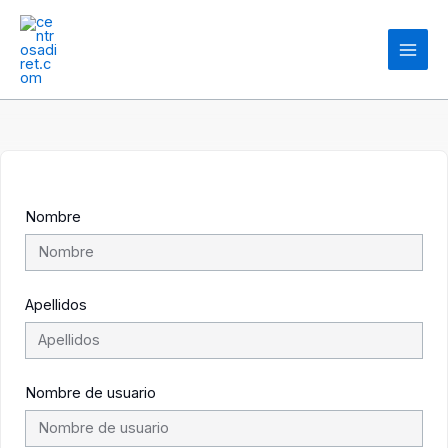
Ir
Main
al
contenido
Men
Nombre
Apellidos
Nombre de usuario