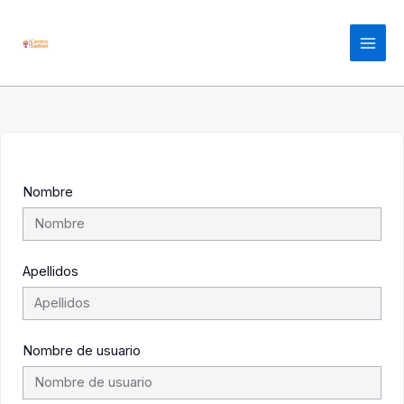
Ir
Main
al
contenido
Men
Nombre
Apellidos
Nombre de usuario