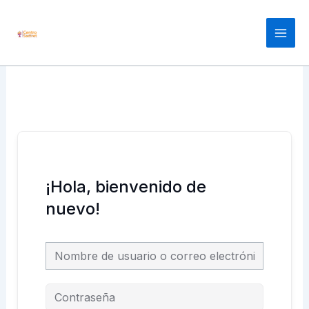
Ir
Main
al
Men
contenido
¡Hola, bienvenido de
nuevo!