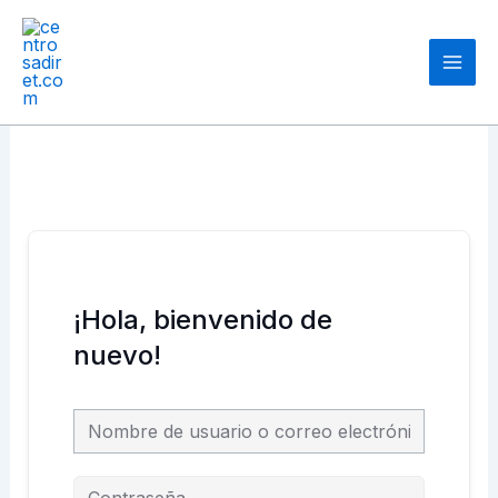
Ir
Main
al
Men
contenido
¡Hola, bienvenido de
nuevo!