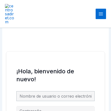
Ir
Main
al
Men
contenido
¡Hola, bienvenido de
nuevo!