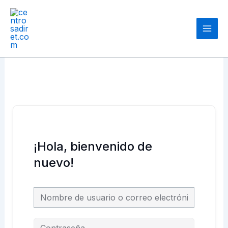
Ir
Main
al
Men
contenido
¡Hola, bienvenido de
nuevo!