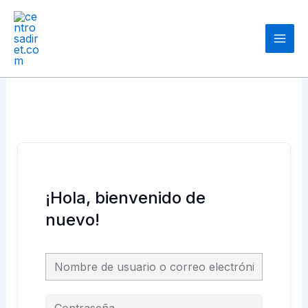
Ir
Main
al
Men
contenido
¡Hola, bienvenido de
nuevo!