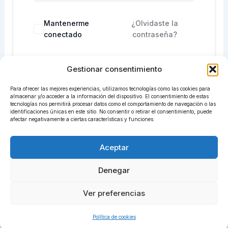
Mantenerme
¿Olvidaste la
conectado
contraseña?
Gestionar consentimiento
Acceder
Para ofrecer las mejores experiencias, utilizamos tecnologías como las cookies para
¿No tienes una cuenta?
Regístrate ahora
almacenar y/o acceder a la información del dispositivo. El consentimiento de estas
tecnologías nos permitirá procesar datos como el comportamiento de navegación o las
identificaciones únicas en este sitio. No consentir o retirar el consentimiento, puede
afectar negativamente a ciertas características y funciones.
Aceptar
Denegar
Ver preferencias
Todos los derechos © 2026 centrosadiret.com | Funciona
gracias a
Tema Astra para WordPress
Política de cookies