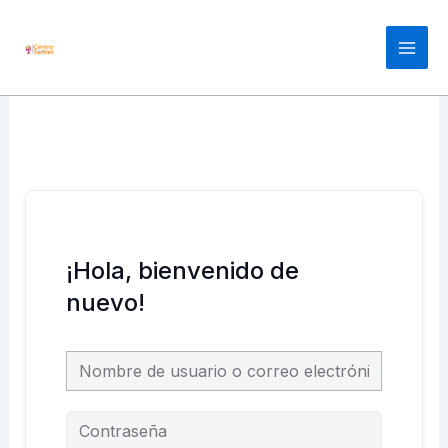
Ir
Main
al
Men
contenido
¡Hola, bienvenido de
nuevo!