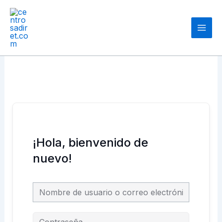
Ir
Main
al
Men
contenido
¡Hola, bienvenido de
nuevo!