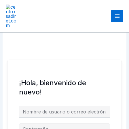
Ir
Main
al
Men
contenido
¡Hola, bienvenido de
nuevo!