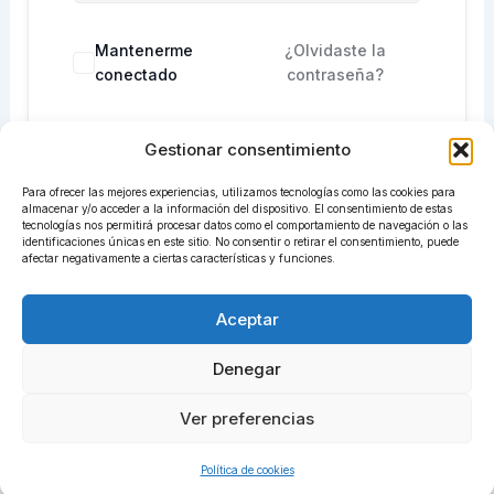
Mantenerme
¿Olvidaste la
conectado
contraseña?
Gestionar consentimiento
Acceder
Para ofrecer las mejores experiencias, utilizamos tecnologías como las cookies para
¿No tienes una cuenta?
Regístrate ahora
almacenar y/o acceder a la información del dispositivo. El consentimiento de estas
tecnologías nos permitirá procesar datos como el comportamiento de navegación o las
identificaciones únicas en este sitio. No consentir o retirar el consentimiento, puede
afectar negativamente a ciertas características y funciones.
Aceptar
Denegar
Ver preferencias
Todos los derechos © 2026 centrosadiret.com | Funciona
gracias a
Tema Astra para WordPress
Política de cookies