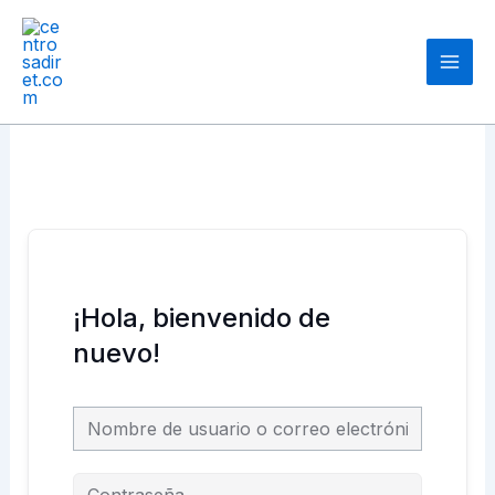
Ir
Main
al
Men
contenido
¡Hola, bienvenido de
nuevo!