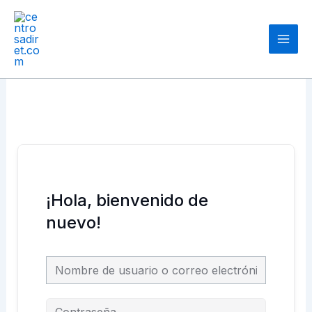
Ir
Main
al
Men
contenido
¡Hola, bienvenido de
nuevo!