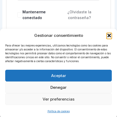
Mantenerme
¿Olvidaste la
conectado
contraseña?
Gestionar consentimiento
Acceder
Para ofrecer las mejores experiencias, utilizamos tecnologías como las cookies para
¿No tienes una cuenta?
Regístrate ahora
almacenar y/o acceder a la información del dispositivo. El consentimiento de estas
tecnologías nos permitirá procesar datos como el comportamiento de navegación o las
identificaciones únicas en este sitio. No consentir o retirar el consentimiento, puede
afectar negativamente a ciertas características y funciones.
Aceptar
Denegar
Ver preferencias
Todos los derechos © 2026 centrosadiret.com | Funciona
gracias a
Tema Astra para WordPress
Política de cookies