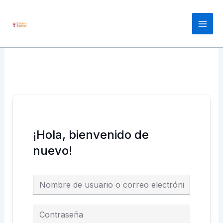
Ir
Main
al
Men
contenido
¡Hola, bienvenido de
nuevo!