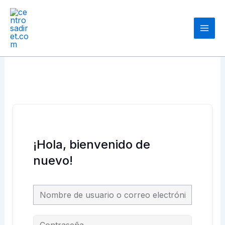
Ir
Main
al
Men
contenido
¡Hola, bienvenido de
nuevo!