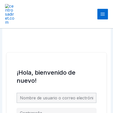
Ir
Main
al
Men
contenido
¡Hola, bienvenido de
nuevo!