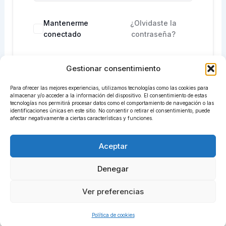
Mantenerme
¿Olvidaste la
conectado
contraseña?
Gestionar consentimiento
Acceder
Para ofrecer las mejores experiencias, utilizamos tecnologías como las cookies para
¿No tienes una cuenta?
Regístrate ahora
almacenar y/o acceder a la información del dispositivo. El consentimiento de estas
tecnologías nos permitirá procesar datos como el comportamiento de navegación o las
identificaciones únicas en este sitio. No consentir o retirar el consentimiento, puede
afectar negativamente a ciertas características y funciones.
Aceptar
Denegar
Ver preferencias
Todos los derechos © 2026 centrosadiret.com | Funciona
gracias a
Tema Astra para WordPress
Política de cookies