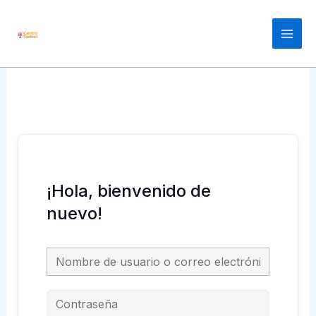
Ir
Main
al
Men
contenido
¡Hola, bienvenido de
nuevo!