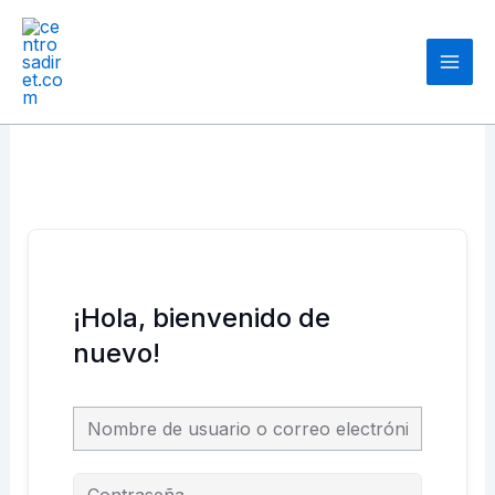
Ir
Main
al
Men
contenido
¡Hola, bienvenido de
nuevo!