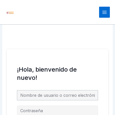
Ir
Main
al
Men
contenido
¡Hola, bienvenido de
nuevo!