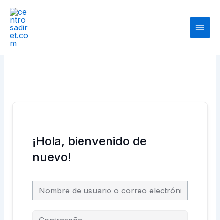
Ir
Main
al
Men
contenido
¡Hola, bienvenido de
nuevo!