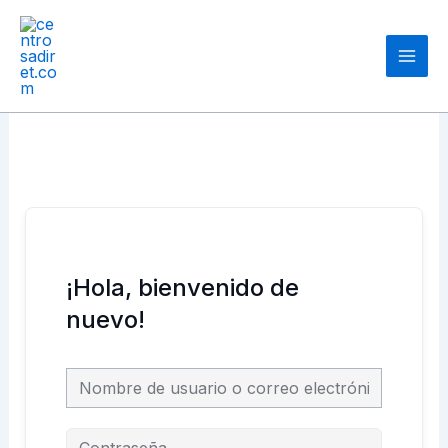
Ir
Main
al
Men
contenido
¡Hola, bienvenido de
nuevo!