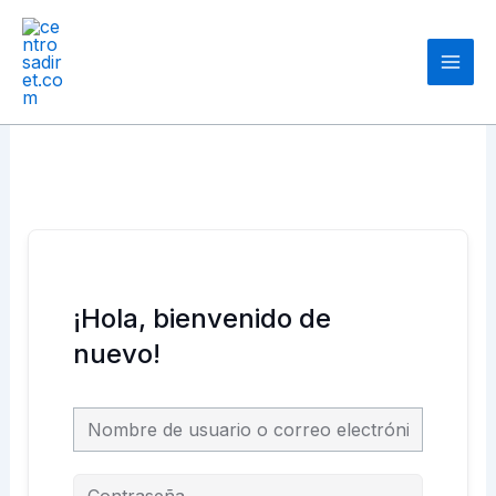
Ir
Main
al
Men
contenido
¡Hola, bienvenido de
nuevo!