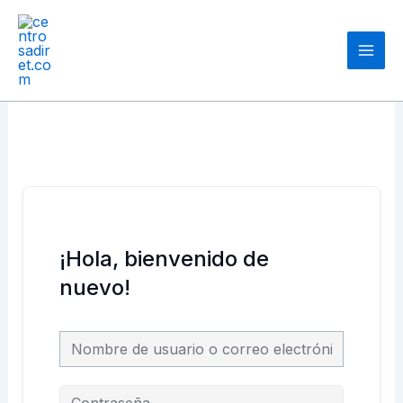
Ir
Main
al
Men
contenido
¡Hola, bienvenido de
nuevo!