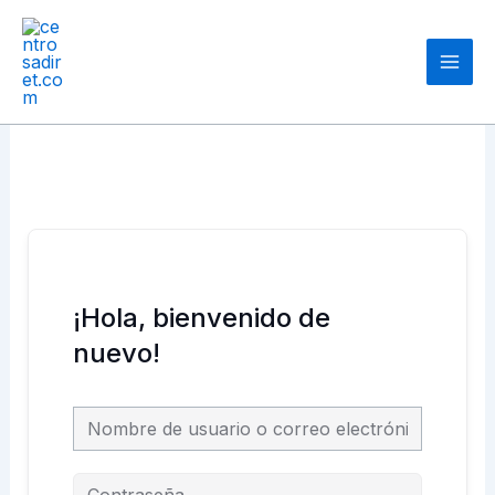
Ir
Main
al
Men
contenido
¡Hola, bienvenido de
nuevo!