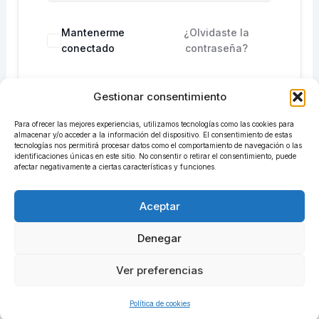
Mantenerme
¿Olvidaste la
conectado
contraseña?
Gestionar consentimiento
Acceder
Para ofrecer las mejores experiencias, utilizamos tecnologías como las cookies para
¿No tienes una cuenta?
Regístrate ahora
almacenar y/o acceder a la información del dispositivo. El consentimiento de estas
tecnologías nos permitirá procesar datos como el comportamiento de navegación o las
identificaciones únicas en este sitio. No consentir o retirar el consentimiento, puede
afectar negativamente a ciertas características y funciones.
Aceptar
Denegar
Ver preferencias
Todos los derechos © 2026 centrosadiret.com | Funciona
gracias a
Tema Astra para WordPress
Política de cookies