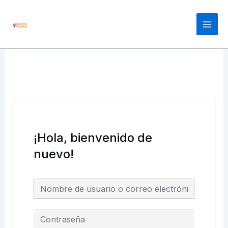
Ir
Main
al
Men
contenido
¡Hola, bienvenido de
nuevo!