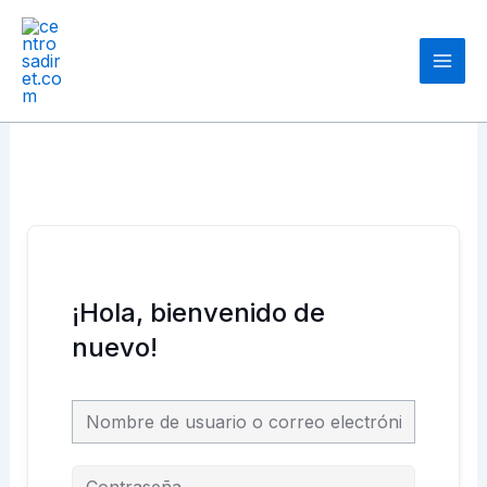
Ir
Main
al
Men
contenido
¡Hola, bienvenido de
nuevo!