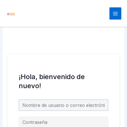
Ir
Main
al
Men
contenido
¡Hola, bienvenido de
nuevo!