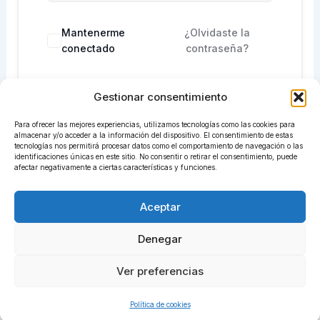
Mantenerme
¿Olvidaste la
conectado
contraseña?
Gestionar consentimiento
Acceder
Para ofrecer las mejores experiencias, utilizamos tecnologías como las cookies para
¿No tienes una cuenta?
Regístrate ahora
almacenar y/o acceder a la información del dispositivo. El consentimiento de estas
tecnologías nos permitirá procesar datos como el comportamiento de navegación o las
identificaciones únicas en este sitio. No consentir o retirar el consentimiento, puede
afectar negativamente a ciertas características y funciones.
Aceptar
Denegar
Ver preferencias
Todos los derechos © 2026 centrosadiret.com | Funciona
gracias a
Tema Astra para WordPress
Política de cookies