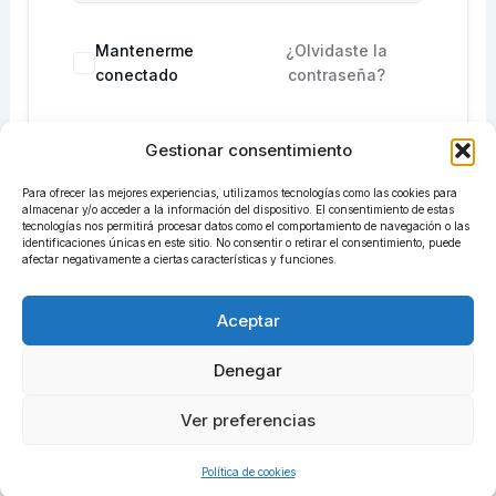
Mantenerme
¿Olvidaste la
conectado
contraseña?
Gestionar consentimiento
Acceder
Para ofrecer las mejores experiencias, utilizamos tecnologías como las cookies para
¿No tienes una cuenta?
Regístrate ahora
almacenar y/o acceder a la información del dispositivo. El consentimiento de estas
tecnologías nos permitirá procesar datos como el comportamiento de navegación o las
identificaciones únicas en este sitio. No consentir o retirar el consentimiento, puede
afectar negativamente a ciertas características y funciones.
Aceptar
Denegar
Ver preferencias
Todos los derechos © 2026 centrosadiret.com | Funciona
gracias a
Tema Astra para WordPress
Política de cookies