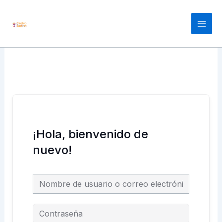
Ir
Main
al
Men
contenido
¡Hola, bienvenido de
nuevo!