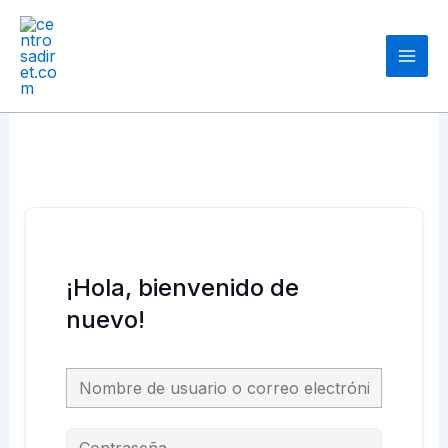
Ir
Main
al
Men
contenido
¡Hola, bienvenido de
nuevo!