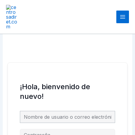
Ir
Main
al
Men
contenido
¡Hola, bienvenido de
nuevo!