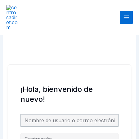
Ir
Main
al
Men
contenido
¡Hola, bienvenido de
nuevo!