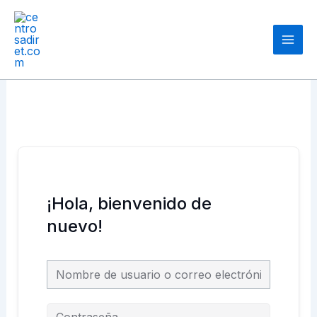
Ir
Main
al
Men
contenido
¡Hola, bienvenido de
nuevo!