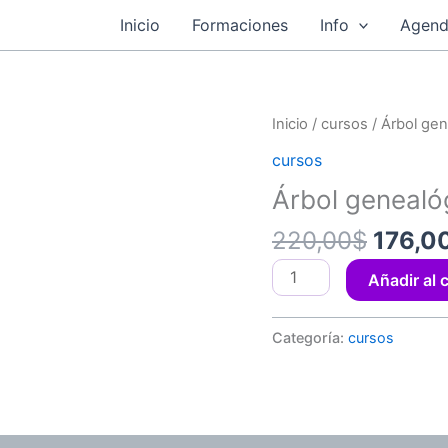
Inicio
Formaciones
Info
Agend
El
Árbol
Inicio
/
cursos
/ Árbol gen
precio
genealógico
cursos
origin
Nivel
Árbol genealóg
era:
3
220,0
Online
220,00
$
176,0
p
cantidad
Añadir al c
Categoría:
cursos