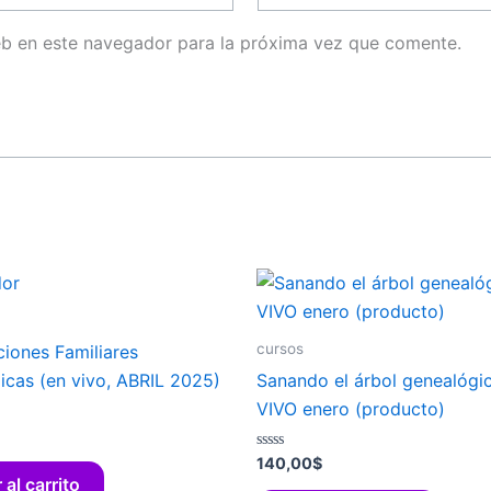
eb en este navegador para la próxima vez que comente.
cursos
iones Familiares
icas (en vivo, ABRIL 2025)
Sanando el árbol genealógi
VIVO enero (producto)
Valorado
140,00
$
con
 al carrito
0