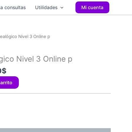
a consultas
Utilidades
Mi cuenta
El
ealógico Nivel 3 Online p
precio
al
actual
ico Nivel 3 Online p
es:
0$.
176,00$.
0
$
arrito