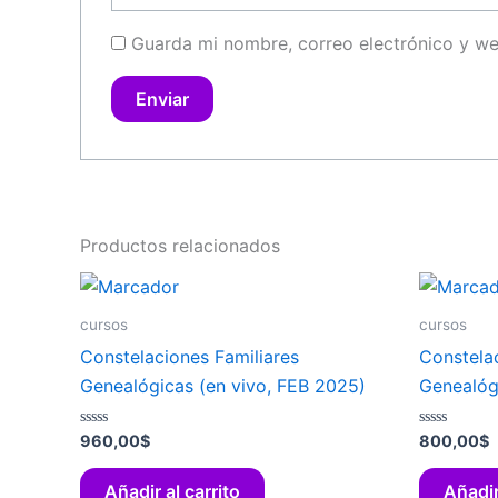
Guarda mi nombre, correo electrónico y w
Productos relacionados
cursos
cursos
Constelaciones Familiares
Constelac
Genealógicas (en vivo, FEB 2025)
Genealóg
Valorado
Valorado
960,00
$
800,00
$
con
con
0
0
de
de
Añadir al carrito
Añadir
5
5