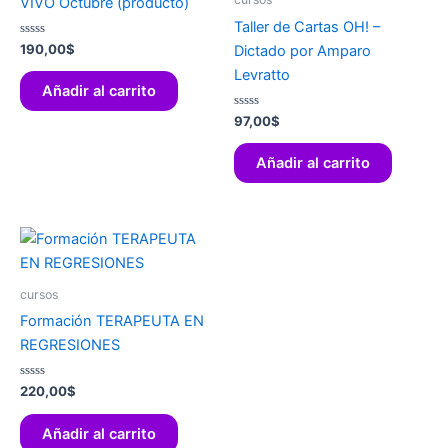
VIVO Octubre (producto)
Taller de Cartas OH! –
Valorado
190,00
$
Dictado por Amparo
con
0
Levratto
de
Añadir al carrito
5
Valorado
97,00
$
con
0
de
Añadir al carrito
5
cursos
Formación TERAPEUTA EN
REGRESIONES
Valorado
220,00
$
con
0
de
Añadir al carrito
5