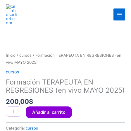
Ir
Main
al
Men
contenido
Formación
TERAPEUTA
EN
REGRESIONES
Inicio
/
cursos
/ Formación TERAPEUTA EN REGRESIONES (en
(en
vivo MAYO 2025)
vivo
cursos
MAYO
Formación TERAPEUTA EN
2025)
cantidad
REGRESIONES (en vivo MAYO 2025)
200,00
$
Añadir al carrito
Categoría:
cursos